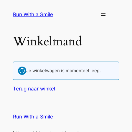
Ga
naar
Run With a Smile
de
inhoud
Winkelmand
Je winkelwagen is momenteel leeg.
Terug naar winkel
Run With a Smile