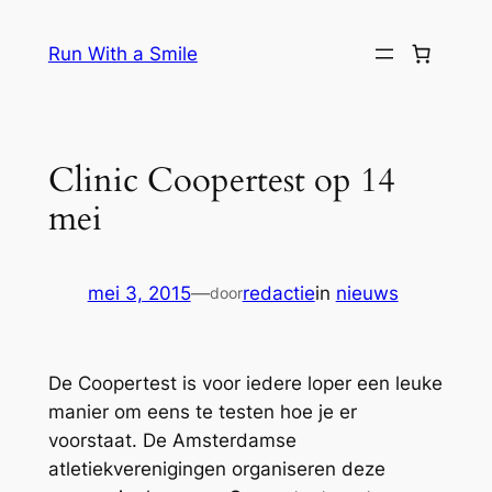
Ga
naar
Run With a Smile
de
inhoud
Clinic Coopertest op 14
mei
mei 3, 2015
—
redactie
in
nieuws
door
De Coopertest is voor iedere loper een leuke
manier om eens te testen hoe je er
voorstaat. De Amsterdamse
atletiekverenigingen organiseren deze