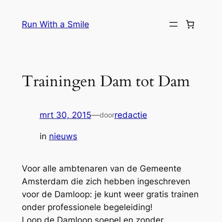
Ga
naar
Run With a Smile
de
inhoud
Trainingen Dam tot Dam
mrt 30, 2015
—
redactie
door
in
nieuws
Voor alle ambtenaren van de Gemeente
Amsterdam die zich hebben ingeschreven
voor de Damloop: je kunt weer gratis trainen
onder professionele begeleiding!
Loop de Damloop soepel en zonder