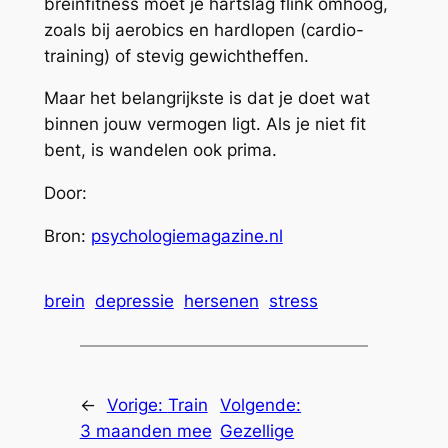
breinfitness moet je hartslag flink omhoog,
zoals bij aerobics en hardlopen (cardio-
training) of stevig gewichtheffen.
Maar het belangrijkste is dat je doet wat
binnen jouw vermogen ligt. Als je niet fit
bent, is wandelen ook prima.
Door:
Bron:
psychologiemagazine.nl
brein
depressie
hersenen
stress
←
Vorige:
Train
Volgende:
3 maanden mee
Gezellige