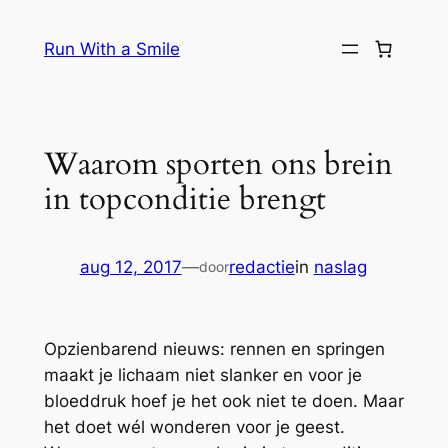
Ga
naar
Run With a Smile
de
inhoud
Waarom sporten ons brein
in topconditie brengt
aug 12, 2017
—
redactie
in
naslag
door
Opzienbarend nieuws: rennen en springen
maakt je lichaam niet slanker en voor je
bloeddruk hoef je het ook niet te doen. Maar
het doet wél wonderen voor je geest.